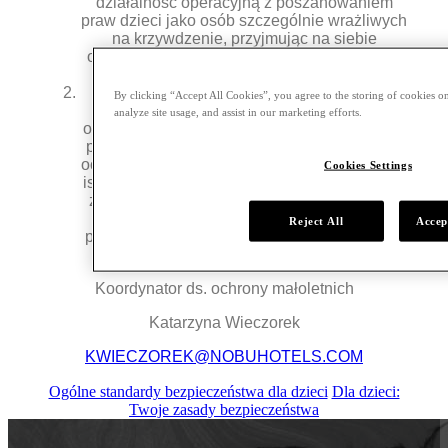
działalność operacyjną z poszanowaniem
praw dzieci jako osób szczególnie wrażliwych
na krzywdzenie, przyjmując na siebie
odpowiedzialność za ochronę ich godności i
wolności.
Nobu Hotel Warsaw uznaje swoją rolę w
By clicking “Accept All Cookies”, you agree to the storing of cookies on
prowadzeniu biznesu społecznie
analyze site usage, and assist in our marketing efforts.
odpowiedzialnego i promowaniu pożądanych
postaw społecznych, szczególnie w zakresie
ochrony dzieci. Nobu Hotel Warsaw podkreśla
Cookies Settings
istotność prawnego i społecznego obowiązku
zawiadamiania organów ścigania o każdym
przypadku podejrzenia popełnienia
Reject All
Accep
przestępstwa na szkodę dzieci i zobowiązuje
się szkolić swój personel w tym zakresie.
Koordynator ds. ochrony małoletnich
Katarzyna Wieczorek
KWIECZOREK@NOBUHOTELS.COM
Ogólne standardy bezpieczeństwa dla dzieci
Dla dzieci:
Twoje zasady bezpieczeństwa