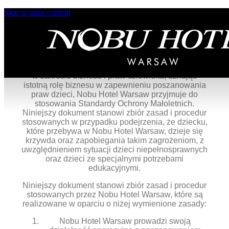
Skip to main content
PREAMBUŁA
Mając na uwadze obowiązek prawny wynikający z
zapisów ustawy z dnia 13 maja 2016 r. o
przeciwdziałaniu zagrożeniom przestępczością na
tle seksualnym i ochronie małoletnich oraz zgodnie
z wytycznymi Organizacji Narodów Zjednoczonych
w zakresie biznesu i praw człowieka, uznając
istotną rolę biznesu w zapewnieniu poszanowania
praw dzieci, Nobu Hotel Warsaw przyjmuje do
stosowania Standardy Ochrony Małoletnich.
Niniejszy dokument stanowi zbiór zasad i procedur
stosowanych w przypadku podejrzenia, że dziecku,
które przebywa w Nobu Hotel Warsaw, dzieje się
krzywda oraz zapobiegania takim zagrożeniom, z
uwzględnieniem sytuacji dzieci niepełnosprawnych
oraz dzieci ze specjalnymi potrzebami
edukacyjnymi.
Niniejszy dokument stanowi zbiór zasad i procedur
stosowanych przez Nobu Hotel Warsaw, które są
realizowane w oparciu o niżej wymienione zasady:
Nobu Hotel Warsaw prowadzi swoją