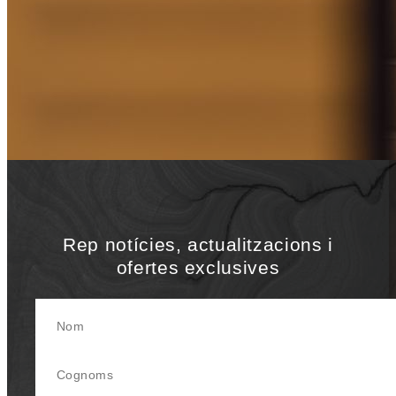
Please
CONTACTE AMB NOSALTRES
si et
trobes barreres a l’accessibilitat al web de
Nobu Hotel Barcelona. Ens esforcem tan com
podem per respondre als suggeriments en un
termini d’entre dos i cinc dies feiners.
Rep notícies, actualitzacions i
ofertes exclusives
Nom
Cognoms