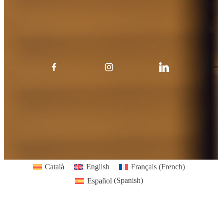
Sobre Nobu
Premsa
Contacta’ns
Treballa amb
nosaltres
Accessibilitat
Política de privacitat
Copyright 2026 Tots els drets reservats.
Home
ADA Compliance
Català
English
Français
(
French
)
Español
(
Spanish
)