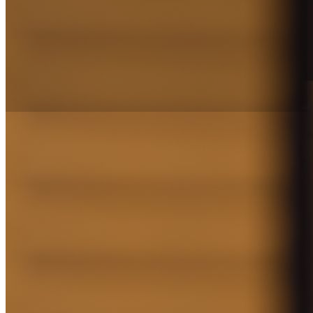
Accessibility
Nobu Hotel Barcelona té el compromís de garantir
l’accessibilitat digital per a persones amb
discapacitats. Estem millorant contínuament
l’experiència d’usuari per a tothom i aplicant els
estàndards rellevants d’accessibilitat.
Per ajudar-nos a fer de la web un lloc positiu per a
tothom, estem utilitzant les
WEB CONTENT
ACCESSIBILITY GUIDELINES (WCAG) 2.1
. Són
directrius que expliquen com mantenir el contingut
més accessible per a les persones amb
discapacitat i fàcil d’utilitzar per a tothom. Tenen tres
nivells d’accessibilitat (A, AA i AAA). Hem triat el
nivell AA com a objectiu per al web de Nobu Hotel