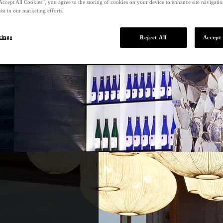
Accept All Cookies”, you agree to the storing of cookies on your device to enhance site navigation
ist in our marketing efforts.
tings
Reject All
Accept 
era ideal de concloure una nit perfecta a la ciutat. Amb unes v
 de la Sagrada Família, aquest íntim bar ofereix tapes a l’estil No
 xampany, sake, vins i licors premium.