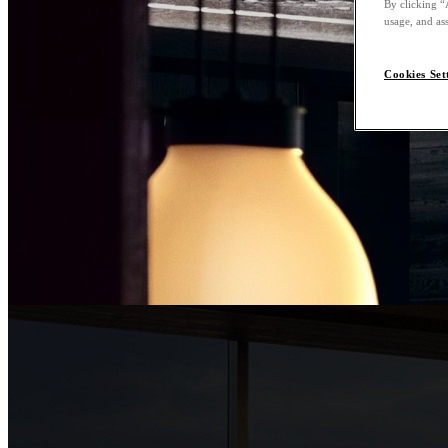
By clicking “
usage, and ass
Cookies Set
Nobu Bar
Barcelona, o bé la man
l’skyline de la ciutat i
una àmplia selecció de
De dilluns a diumenge
De 19:00 a 00:00