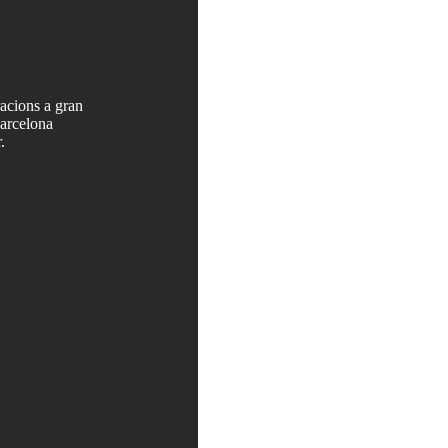
racions a gran
Barcelona
.