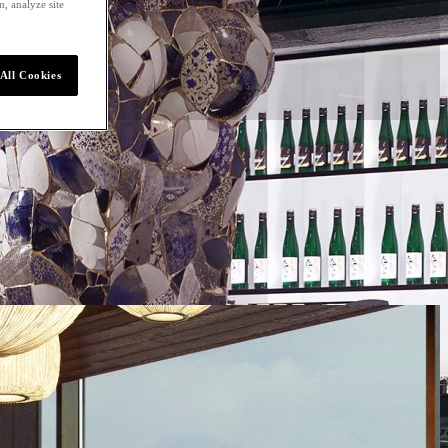
, analyze site
All Cookies
istes impressionants de
bu, còctels artesanals i