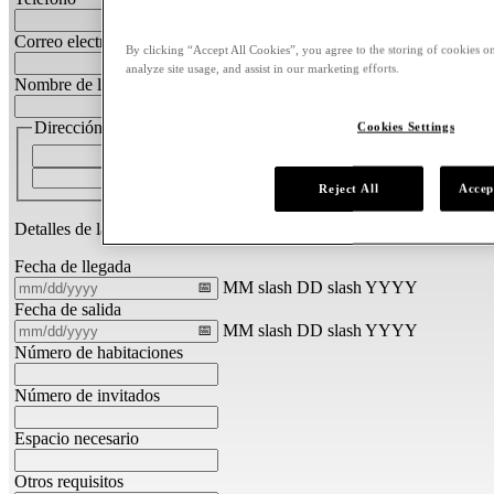
Correo electrónico
By clicking “Accept All Cookies”, you agree to the storing of cookies on
analyze site usage, and assist in our marketing efforts.
Nombre de la empresa
Dirección
Cookies Settings
Dirección postal
País
Reject All
Accep
Detalles de la reunión/evento
Fecha de llegada
MM slash DD slash YYYY
Fecha de salida
MM slash DD slash YYYY
Número de habitaciones
Número de invitados
Espacio necesario
Otros requisitos