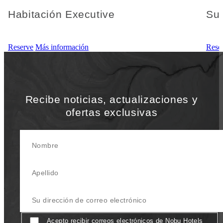
Habitación Executive
Sui
Reserve
Más información
Rese
Recibe noticias, actualizaciones y
ofertas exclusivas
Nombre
Apellido
Su Dirección de correo electrónico
Consentimiento
Acepto recibir correos electrónicos de Nobu Hotels