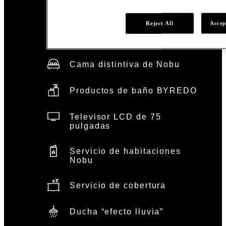
Amenities de las
Reject All
Accep
habitaciones Deluxe
Cama distintiva de Nobu
Productos de baño BYREDO
Televisor LCD de 75
pulgadas
Servicio de habitaciones
Nobu
Servicio de cobertura
Ducha “efecto lluvia”