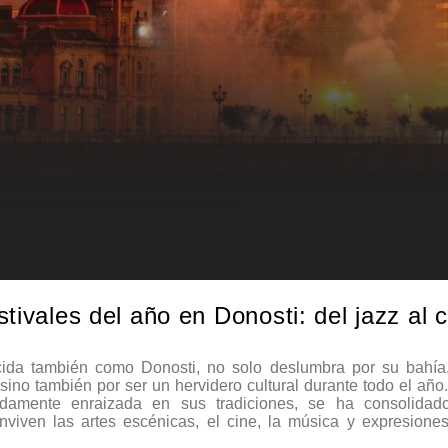
tivales del año en Donosti: del jazz al 
ida también como Donosti, no solo deslumbra por su bahía
 sino también por ser un hervidero cultural durante todo el año.
ndamente enraizada en sus tradiciones, se ha consolida
nviven las artes escénicas, el cine, la música y expresiones