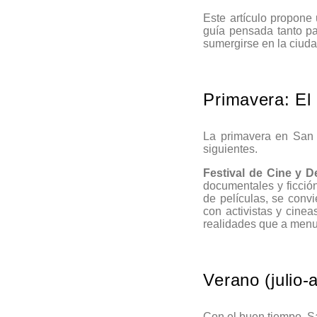
Este artículo propone 
guía pensada tanto pa
sumergirse en la ciud
Primavera: El 
La primavera en San S
siguientes.
Festival de Cine y D
documentales y ficci
de películas, se conv
con activistas y cinea
realidades que a men
Verano (julio-
Con el buen tiempo, San