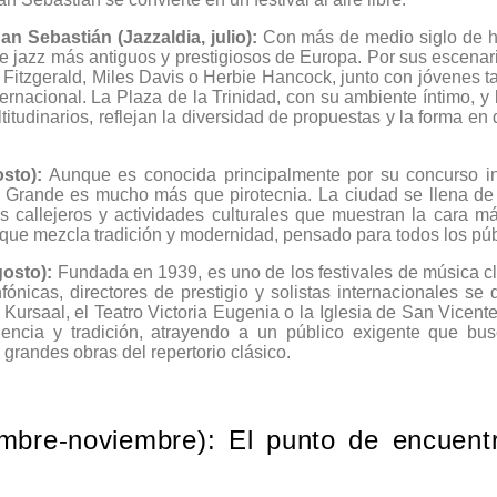
an Sebastián (Jazzaldia, julio):
Con más de medio siglo de his
de jazz más antiguos y prestigiosos de Europa. Por sus escena
 Fitzgerald, Miles Davis o Herbie Hancock, junto con jóvenes t
ernacional. La Plaza de la Trinidad, con su ambiente íntimo, y l
itudinarios, reflejan la diversidad de propuestas y la forma en 
sto):
Aunque es conocida principalmente por su concurso in
na Grande es mucho más que pirotecnia. La ciudad se llena de c
os callejeros y actividades culturales que muestran la cara m
 que mezcla tradición y modernidad, pensado para todos los púb
osto):
Fundada en 1939, es uno de los festivales de música c
ónicas, directores de prestigio y solistas internacionales se
Kursaal, el Teatro Victoria Eugenia o la Iglesia de San Vicent
encia y tradición, atrayendo a un público exigente que bu
 grandes obras del repertorio clásico.
mbre-noviembre): El punto de encuent