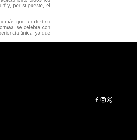
urf y, por supuesto, el
ho más que un destino
formas, se celebra con
periencia única, ya que