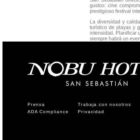
gustos: cine compromet
prestigioso festival in
La diversidad y cali
turístico de playas y
intensidad. Planificar
siempre habrá un event
Prensa
Trabaja con nosotros
ADA Compliance
Privacidad