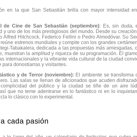
ión en la que San Sebastián brilla con mayor intensidad en
al de Cine de San Sebastián (septiembre):
Es, sin duda, e
d y uno de los más prestigiosos del mundo. Desde su creación 
o Alfred Hitchcock, Federico Fellini o Pedro Almodóvar. Su Sec
 reúne estrenos mundiales y compite con los grandes certám
egi-Tabakalera, dedicada a las propuestas más arriesgadas, 
, muestran la amplitud y riqueza de su programación. El glamo
las internacionales y la vibrante vida cultural de la ciudad conv
 para donostiarras y visitantes.
tástico y de Terror (noviembre):
El ambiente se transforma 
nero. Las salas se llenan de aficionados que acuden disfrazad
a complicidad del público y la ciudad se tiñe de un aire lú
sí que no teme adentrarse en lo fantástico ni en lo inquieta
la lo clásico con lo experimental.
ra cada pasión
 a lo largo del año, un calendario de festivales que cubre p