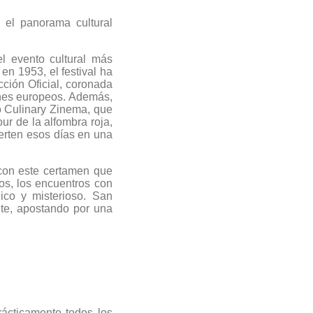
 el panorama cultural
l evento cultural más
en 1953, el festival ha
ción Oficial, coronada
enes europeos. Además,
o Culinary Zinema, que
ur de la alfombra roja,
ierten esos días en una
con este certamen que
os, los encuentros con
dico y misterioso. San
nte, apostando por una
rácticamente todos los