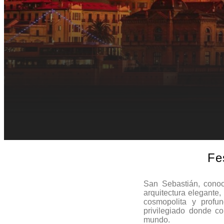
Fes
San Sebastián, conoc
arquitectura elegante,
cosmopolita y profu
privilegiado donde co
mundo.