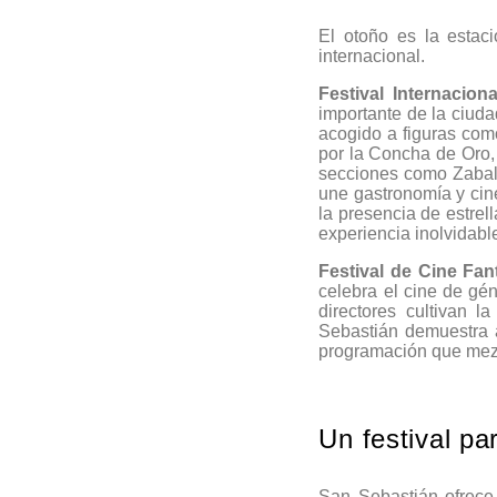
El otoño es la estac
internacional.
Festival Internacion
importante de la ciuda
acogido a figuras com
por la Concha de Oro,
secciones como Zabalt
une gastronomía y cine
la presencia de estrel
experiencia inolvidable
Festival de Cine Fan
celebra el cine de gé
directores cultivan l
Sebastián demuestra a
programación que mezc
Un festival pa
San Sebastián ofrece,