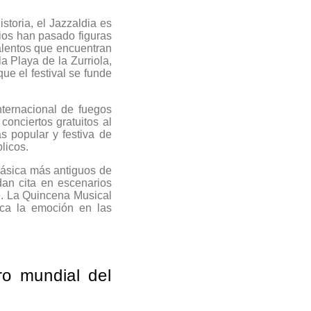
toria, el Jazzaldia es
rios han pasado figuras
alentos que encuentran
a Playa de la Zurriola,
que el festival se funde
ternacional de fuegos
onciertos gratuitos al
ás popular y festiva de
licos.
lásica más antiguos de
 dan cita en escenarios
e. La Quincena Musical
sca la emoción en las
ro mundial del