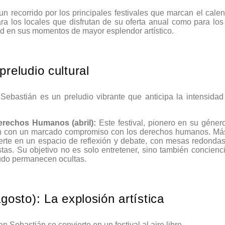
un recorrido por los principales festivales que marcan el cale
ra los locales que disfrutan de su oferta anual como para los
ad en sus momentos de mayor esplendor artístico.
preludio cultural
ebastián es un preludio vibrante que anticipa la intensidad
erechos Humanos (abril):
Este festival, pionero en su género
ón con un marcado compromiso con los derechos humanos. Más 
ierte en un espacio de reflexión y debate, con mesas redondas
stas. Su objetivo no es solo entretener, sino también concienci
udo permanecen ocultas.
agosto): La explosión artística
 Sebastián se convierte en un festival al aire libre.