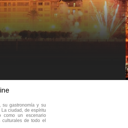
cine
, su gastronomía y su
 La ciudad, de espíritu
do como un escenario
 culturales de todo el