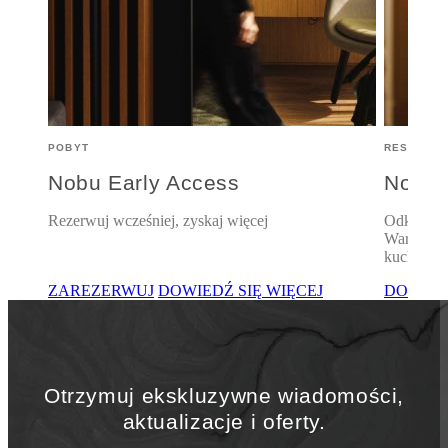
POBYT
RESTAURA
Nobu Early Access
Nobu 
Rezerwuj wcześniej, zyskaj więcej
Odkryj na
Warszawy:
kuchni, d
ZAREZERWUJ
DOWIEDŹ SIĘ WIĘCEJ
DOWIED
Otrzymuj ekskluzywne wiadomości,
aktualizacje i oferty.