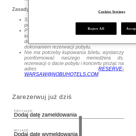
Zasady:
Cookies Settings
Sakebar jest zamknięty w niedziele i
poniedziałki
Reject All
Accep
Prosimy o sprawdzenie Harmonogramu
koncertów w Jassmine aby sprawdzić
dostępność biletów na wybrany koncert przed
dokonaniem rezerwacji pobytu.
Nie ma potrzeby kupowania biletu, wystarczy
poinformować naszego menedżera ds.
rezerwacji o dacie pobytu i koncertu pisząc na
adres
RESERVE-
WARSAW@NOBUHOTELS.COM
Zarezerwuj już dziś
PRZYJAZD
Dodaj datę zameldowania
WYJAZD
Dodaj datę wymeldowania