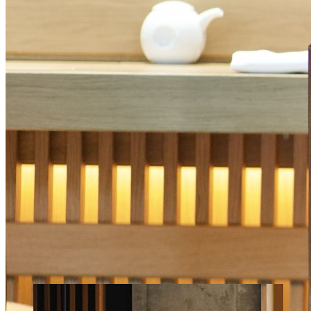
24-godzinne zasady anulowania rezerwacji,
jeden dzień przed przyjazdem do godziny
15:00
Zasady:
Pokoje łączone lub sąsiadujące ze sobą
oferowane są w zależności od dostępności w
momencie dokonywania rezerwacji.
Pakiet powitalny dla każdego dziecka w
wieku do 12 lat. Szlafroki dla dzieci w hotelu
Nobu Warsaw przeznaczone są do użytku
wewnętrznego i można je nabyć
bezpośrednio w hotelu. Więcej informacji
można uzyskać w recepcji.
Connect To Book
Więcej ofert hotelu Nobu
Wyświetl wszystkie oferty