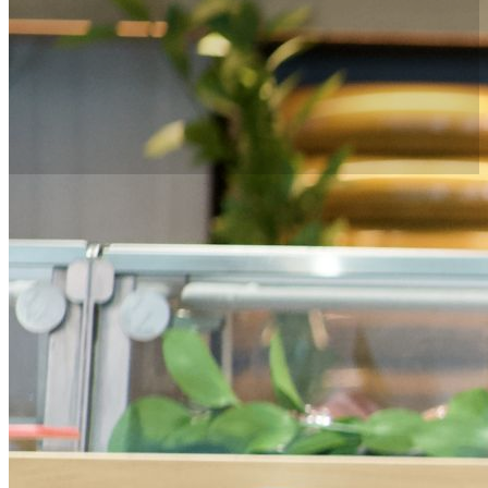
Pakiet rodzinny Nobu
Pakiet rodzinny Nobu został opracowany z myślą o
wygodzie rodziców i większej przestrzeni podczas
pobytu. Oferta ta obejmuje:
Luksusowy pobyt w 2 pokojach z 50% zniżką
na drugi pokój dla dzieci w wieku do 18 lat
Codzienne śniadanie w Nobu Warsaw dla
wszystkich gości
Rodzinne udogodnienia powitalne: pakiet
powitalny dla dzieci, w tym szlafrok, kapcie i
zestaw kosmetyków
Późne wymeldowanie do 15:00, w zależności
od dostępności