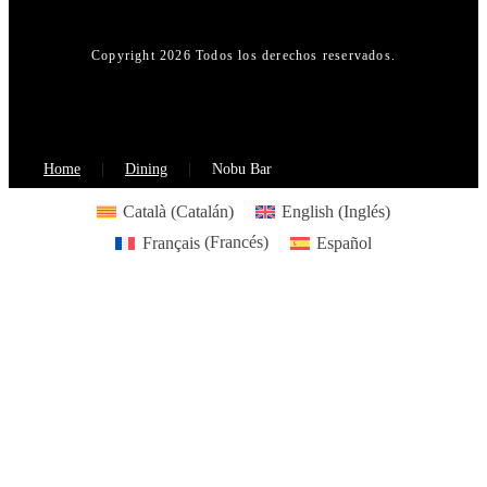
Copyright 2026 Todos los derechos reservados.
Home
Dining
Nobu Bar
Català
(
Catalán
)
English
(
Inglés
)
Français
(
Francés
)
Español