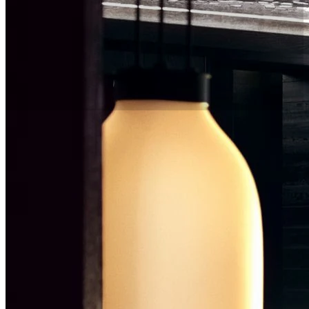
Nobu Bar
Nobu Bar es el preludio perfecto para una
experiencia gastronómica única en Nobu
Barcelona, o la manera ideal de cerrar una noche
perfecta en la ciudad.
Con impresionantes vistas del skyline de Barcelona
y de la Sagrada Familia, este íntimo bar ofrece
tapas al estilo Nobu, cócteles artesanales y una
cuidada selección de champán, sake, vinos y
licores premium.
De lunes a domingo
19:00 – 00:00