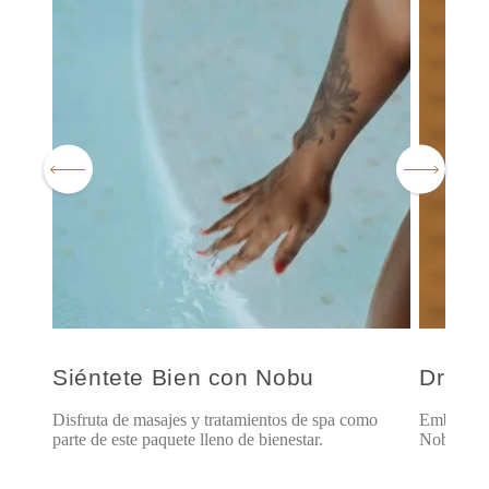
Siéntete Bien con Nobu
Drive 
Disfruta de masajes y tratamientos de spa como
Embárcate
ona.
parte de este paquete lleno de bienestar.
Nobu.