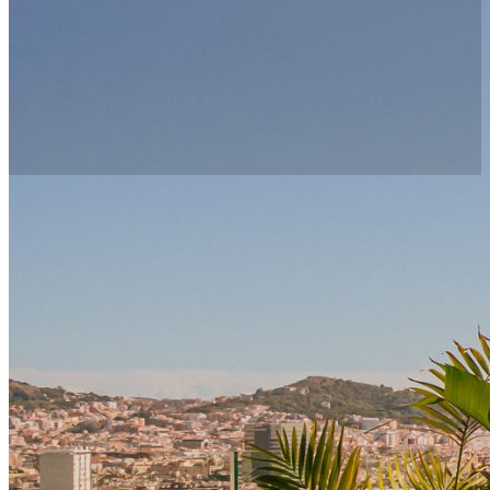
Élever L’expérience De L’OFFSónar
L’expérience OFFSónar atteint des nouveaux
sommets au Nobu Hotel Barcelona.
Vues panoramiques, chambres contemporaines et
le plus haut toit de Barcelone, le tout à quelques
pas de l’action. Ajoutez une touche de luxe à votre
expérience OFFSónar avec un tarif spécial, une
boisson de bienvenue et un départ tardif.
L’offre comprend:
Boisson de bienvenue.
20% de réduction sur le meilleur tarif
disponible.