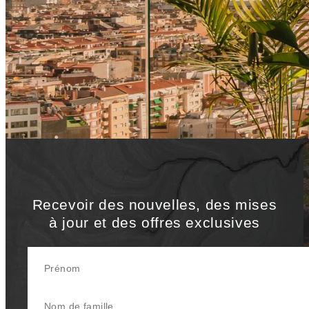
Départ tardif (selon la disponibilité).
*Disponible pour les séjours entre le 15 et le 21 juin
2026.
Séjour minimum de 2 nuits.
Réservation non
remboursable
**Les clients logeant à l’hôtel doivent présenter leur
billet OFFSónar au moment de l’enregistrement
pour que l’offre soit applicable.
Reserver
Recevoir des nouvelles, des mises
à jour et des offres exclusives
Prénom
Nom de famille