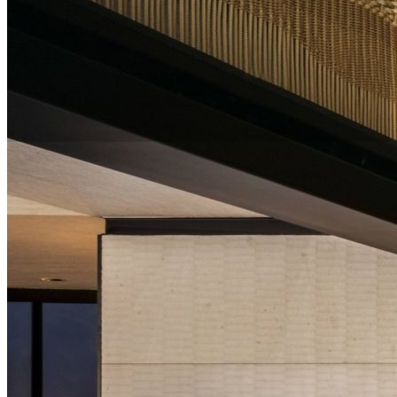
Politique de confidentialité
Pour Nobu, votre vie privée est une affaire sérieuse.
C’est pourquoi nous nous engageons à protéger
vos informations personnelles.
La présente déclaration de confidentialité décrit les
modalités de collecte, d’utilisation, de protection et
de partage des données à caractère personnel vous
concernant, recueillies auprès de vous ou fournies
par vos soins lors d’une visite dans l’un de nos
hôtels, sur notre site Internet
(
https://www.nobuhotels.com/
) (ci-après le «
Site
Internet
») ou l’application mobile Nobu (ci-après
l’«
Application
»), ou lors de toute autre interaction