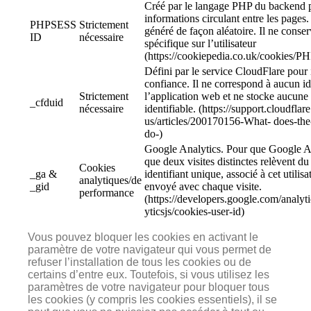
Créé par le langage PHP du backend p
informations circulant entre les pages.
PHPSESS
Strictement
généré de façon aléatoire. Il ne cons
ID
nécessaire
spécifique sur l’utilisateur
(https://cookiepedia.co.uk/cookies/
Défini par le service CloudFlare pour i
confiance. Il ne correspond à aucun ide
Strictement
l’application web et ne stocke aucune
_cfduid
nécessaire
identifiable. (https://support.cloudfla
us/articles/200170156-What- does-the
do-)
Google Analytics. Pour que Google An
que deux visites distinctes relèvent du
Cookies
_ga &
identifiant unique, associé à cet utilisat
analytiques/de
_gid
envoyé avec chaque visite.
performance
(https://developers.google.com/analyti
yticsjs/cookies-user-id)
Vous pouvez bloquer les cookies en activant le
paramètre de votre navigateur qui vous permet de
refuser l’installation de tous les cookies ou de
certains d’entre eux. Toutefois, si vous utilisez les
paramètres de votre navigateur pour bloquer tous
les cookies (y compris les cookies essentiels), il se