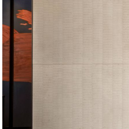
avec nous.
Pour nous contacter au sujet de la présente
déclaration, vous pouvez nous
écrire.
PRIVACY@NOBUHOTELS.COM
Veuillez lire attentivement ce qui suit pour
connaître nos pratiques concernant vos
informations personnelles et la façon dont nous
les traitons.
LA FAMILLE NOBU
Les sociétés Nobu dans le monde sont décrites
plus bas
. La présente déclaration de confidentialité
s’applique au traitement des informations
personnelles par chaque hôtel Nobu dans le
monde, tel qu’il est géré par toute société de la
famille Nobu (ci-après désignée sous les termes «
Nobu
» / «
nous
» / «
notre
» / «
nos
»). Aux fins des
lois sur la protection des données dans l’Espace
économique européen, au Royaume-Uni et en
Suisse, le responsable du traitement des données à
caractère personnel vous concernant est Nobu
Hotel. Vous pouvez contacter Nobu à l’adresse
suivante :