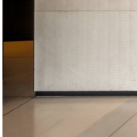
Privacy at Nobu
Nobu Hospitality
40 West 57th St, Suite 320
New York, NY 10019
La présente déclaration de confidentialité ne
s’applique pas au traitement de vos données par
l’opérateur de notre application mobile, dans la
mesure où ledit opérateur utilise les données à ses
propres fins en tant que responsable du traitement.
INFORMATIONS COLLECTÉES ET TRAITÉES
Nous pouvons collecter une ou plusieurs des
catégories suivantes d’informations personnelles
vous concernant lorsque vous (i) visitez nos hôtels,
(ii) utilisez notre Site Internet ou notre Application,
(iii) vous connectez au Wi-Fi éventuellement
proposé dans nos établissements (ci-après « Accès
wi-fi »), ou (iv) interagissez avec nous, y compris sur
les réseaux sociaux que nous gérons (ci-après
dénommés les « réseaux sociaux » ou,
conjointement avec les sites Internet, l’Accès Wi-Fi
et les applications, les « Services ») et qui renvoient
à la présente déclaration de confidentialité.