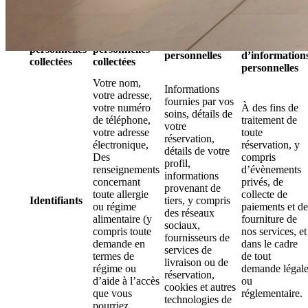
Finalité
Catégories
Types
Source des
commerciale
de données
d’informations
informations
de la collecte
personnelles
personnelles
personnelles
d’information
collectées
collectées
personnelles
Votre nom,
Informations
votre adresse,
fournies par vos
votre numéro
À des fins de
soins, détails de
de téléphone,
traitement de
votre
votre adresse
toute
réservation,
électronique,
réservation, y
détails de votre
Des
compris
profil,
renseignements
d’évènements
informations
concernant
privés, de
provenant de
toute allergie
collecte de
Identifiants
tiers, y compris
ou régime
paiements et de
des réseaux
alimentaire (y
fourniture de
sociaux,
compris toute
nos services, et
fournisseurs de
demande en
dans le cadre
services de
termes de
de tout
livraison ou de
régime ou
demande légal
réservation,
d’aide à l’accès
ou
cookies et autres
que vous
réglementaire.
technologies de
pourriez