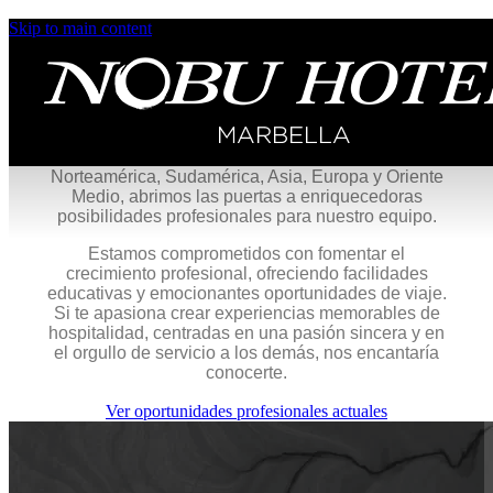
Skip to main content
Empleo en Nobu Hotel Marbella
Unirse al equipo de Nobu Hospitality supone
emprender un camino lleno de oportunidades
gratificantes en uno de los grupos hoteleros de lujo
de más rápido crecimiento a nivel mundial. A
medida que ampliamos nuestros horizontes en
Norteamérica, Sudamérica, Asia, Europa y Oriente
Medio, abrimos las puertas a enriquecedoras
posibilidades profesionales para nuestro equipo.
Estamos comprometidos con fomentar el
crecimiento profesional, ofreciendo facilidades
educativas y emocionantes oportunidades de viaje.
Si te apasiona crear experiencias memorables de
hospitalidad, centradas en una pasión sincera y en
el orgullo de servicio a los demás, nos encantaría
conocerte.
Ver oportunidades profesionales actuales