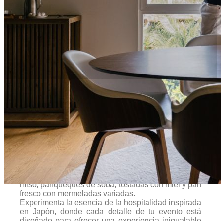
Reuniones y Eventos
Nobu Hotel Marbella irradia un ambiente de
refinamiento relajado que marca el tono para
eventos excepcionales de hasta 80 invitados en la
glamorosa Milla de Oro. Eleva tu ocasión con
nuestras pausas y almuerzos exclusivos, que
incluyen una selección de pasteles y bocados
ligeros al estilo Nobu. Sorprende a tus asistentes
con croissants de chocolate y té verde, muffins de
miso, panqueques de soba, tostadas con miel y pan
fresco con mermeladas variadas.
Experimenta la esencia de la hospitalidad inspirada
en Japón, donde cada detalle de tu evento está
diseñado para ofrecer una experiencia inigualable