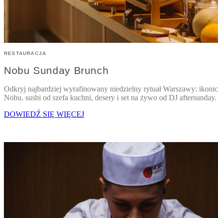
RESTAURACJA
Nobu Sunday Brunch
Odkryj najbardziej wyrafinowany niedzielny rytuał Warszawy: ikonic
Nobu, sushi od szefa kuchni, desery i set na żywo od DJ aftersunday.
DOWIEDŹ SIĘ WIĘCEJ