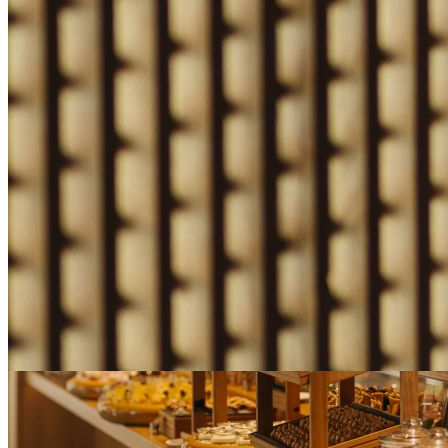
Nobu Early Access
Rezerwuj wcześniej, zyskaj więcej
ZAREZERWUJ
DOWIEDŹ SIĘ WIĘCEJ