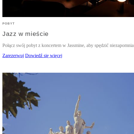
POBYT
Jazz w mieście
Połącz swój pobyt z koncertem w Jassmine, aby spędzić niezapomnia
Zarezerwuj
Dowiedź się więcej