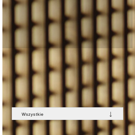
Ekskluzywne Oferty Nobu Hotel
Warsaw
Poznaj unikalne oferty i pakiety, starannie
zaprojektowane, aby podkreślić charakter Nobu
Hotel Warsaw. Zarezerwuj spersonalizowany pobyt,
pełen doświadczeń, które zapewnią Ci znacznie
więcej niż zwykłą wizytę w Warszawie. Stań się
częścią czegoś wyjątkowego.
Wszystkie