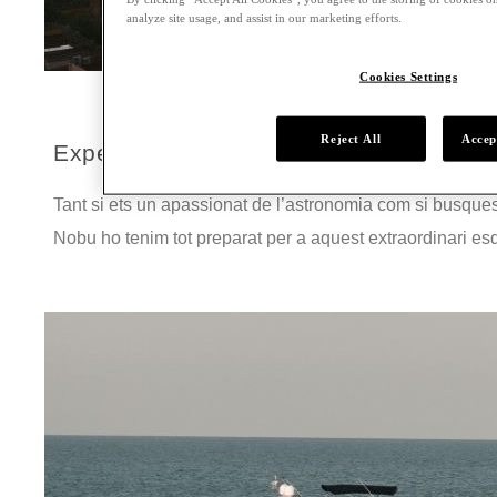
analyze site usage, and assist in our marketing efforts.
Cookies Settings
Reject All
Accep
Experiencia Eclipsi Solar
Tant si ets un apassionat de l’astronomia com si busque
Nobu ho tenim tot preparat per a aquest extraordinari es