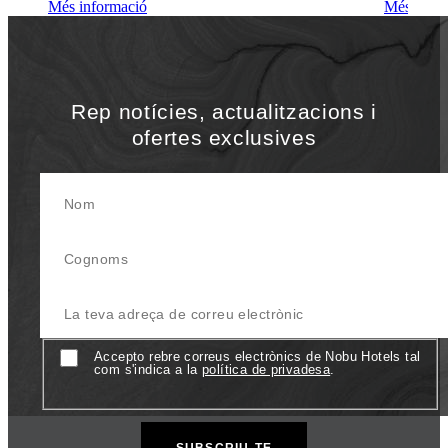
Més informació
Més infor
Rep notícies, actualitzacions i
ofertes exclusives
Nom
Cognoms
La teva adreça de correu electrònic
Consentiment
Accepto rebre correus electrònics de Nobu Hotels tal
com s'indica a la
política de privadesa
.