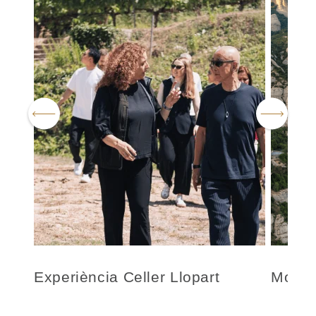
Experiència Celler Llopart
Monts