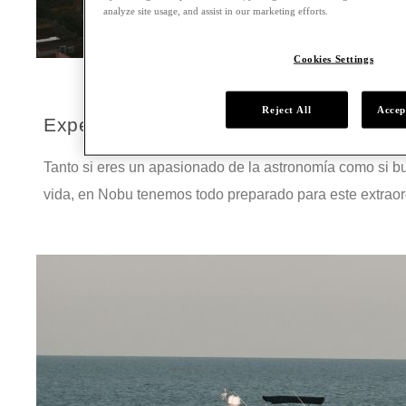
analyze site usage, and assist in our marketing efforts.
Cookies Settings
Reject All
Accep
Experiencia Eclipse Solar
Tanto si eres un apasionado de la astronomía como si 
vida, en Nobu tenemos todo preparado para este extraord