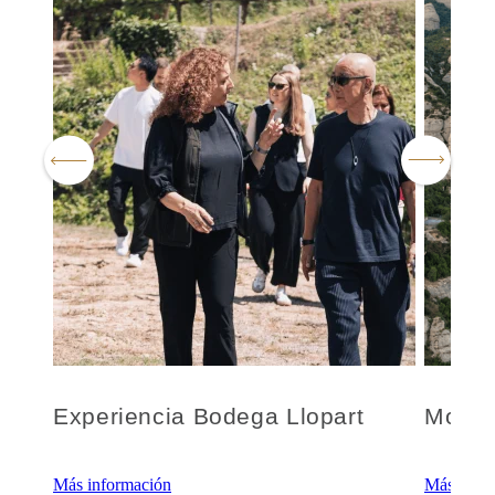
Experiencia Bodega Llopart
Monts
Más información
Más info