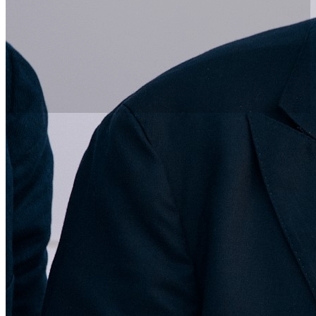
Trabaja en Nobu Hotel Barcelona
Unirse al equipo de Nobu Hospitality es el inicio de
un camino lleno de oportunidades laborales en uno
de los grupos hoteleros de lujo de mayor
crecimiento del mundo. A medida que ampliamos
nuestros horizontes en Norteamérica,
Latinoamérica, Asia, Europa y Oriente Medio,
abrimos más puertas a grandes posibilidades de
carrera para nuestro equipo.
Demostramos nuestro compromiso con el
desarrollo profesional ofreciendo formaciones y
oportunidades para viajar a nuestro equipo. Si
quieres vivir experiencias inolvidables en el sector
hotelero y de la hostelería, con dedicación y orgullo