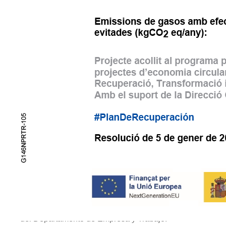
Nuestro proyecto se basa en la digitalización,
sensorización, automatización y control mediante
sistemas inteligentes de gestión del edificio, que
nos permiten optimizar los recursos de forma
continua.
Este proyecto ha sido acogido al programa de
ayudas para la mejora del ahorro energético y la
economía circular en establecimientos turísticos,
dentro del Plan de Recuperación, Transformación y
Resiliencia (C14.I4:2), financiado por la Unión
Europea – NextGenerationEU.
Con el apoyo de la Dirección General de Turismo
del Departamento de Empresa y Trabajo.