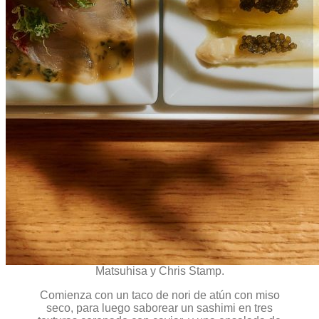
Summer Omakase x Sushi Club, en
Nobu Marbella
Menú degustación de siete pases en edición
limitada, a partir del 21 de junio
Este verano llega a Nobu Marbella un nuevo menú
degustación de edición limitada, en colaboración
con Sushi Club, la comunidad de moda y estilo de
vida fundada en Beverly Hills por el chef Nobu
Matsuhisa y Chris Stamp.
Comienza con un taco de nori de atún con miso
seco, para luego saborear un sashimi en tres