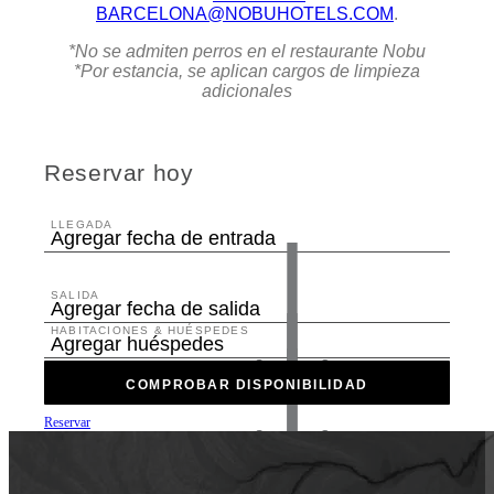
BARCELONA@NOBUHOTELS.COM
.
*No se admiten perros en el restaurante Nobu
*Por estancia, se aplican cargos de limpieza
adicionales
Reservar hoy
LLEGADA
Agregar fecha de entrada
SALIDA
Agregar fecha de salida
HABITACIONES & HUÉSPEDES
Agregar huéspedes
COMPROBAR DISPONIBILIDAD
Reservar