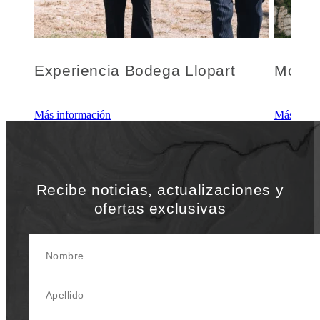
Experiencia Bodega Llopart
Monts
Más información
Más info
Recibe noticias, actualizaciones y
ofertas exclusivas
Nombre
Apellido
Su Dirección de correo electrónico