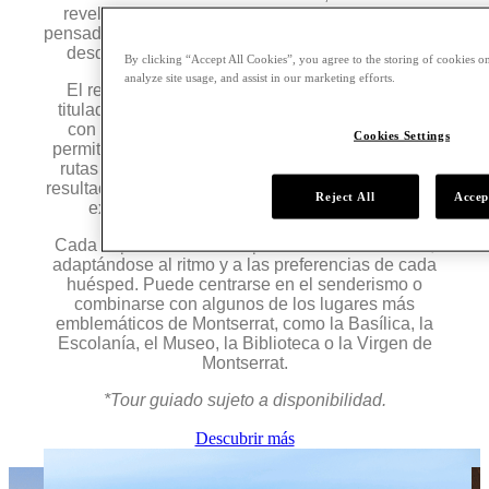
revela de una forma diferente. Una experiencia
pensada para quienes buscan descubrir la montaña
desde una perspectiva más íntima y auténtica.
By clicking “Accept All Cookies”, you agree to the storing of cookies on
analyze site usage, and assist in our marketing efforts.
El recorrido está guiado por guías de montaña
titulados en media y alta montaña, profesionales
con un profundo conocimiento del terreno que
Cookies Settings
permiten acceder a senderos menos transitados y
rutas alejadas de las zonas más concurridas. El
resultado es una experiencia de hiking más serena,
Reject All
Accep
exclusiva y conectada con la naturaleza.
Cada experiencia es completamente tailor-made,
adaptándose al ritmo y a las preferencias de cada
huésped. Puede centrarse en el senderismo o
combinarse con algunos de los lugares más
emblemáticos de Montserrat, como la Basílica, la
Escolanía, el Museo, la Biblioteca o la Virgen de
Montserrat.
*Tour guiado sujeto a disponibilidad.
Descubrir más