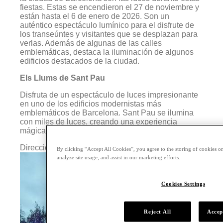
fiestas. Estas se encendieron el 27 de noviembre y
están hasta el 6 de enero de 2026. Son un
auténtico espectáculo lumínico para el disfrute de
los transeúntes y visitantes que se desplazan para
verlas. Además de algunas de las calles
emblemáticas, destaca la iluminación de algunos
edificios destacados de la ciudad.
Els Llums de Sant Pau
Disfruta de un espectáculo de luces impresionante
en uno de los edificios modernistas más
emblemáticos de Barcelona. Sant Pau se ilumina
con miles de luces, creando una experiencia
mágica que no te puedes perder.
Dirección: C/ de St. Antoni Maria Claret, 167
By clicking “Accept All Cookies”, you agree to the storing of cookies on
analyze site usage, and assist in our marketing efforts.
Cookies Settings
Reject All
Accep