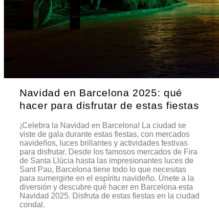
Navidad en Barcelona 2025: qué
hacer para disfrutar de estas fiestas
¡Celebra la Navidad en Barcelona! La ciudad se
viste de gala durante estas fiestas, con mercados
navideños, luces brillantes y actividades festivas
para disfrutar. Desde los famosos mercados de Fira
de Santa Llúcia hasta las impresionantes luces de
Sant Pau, Barcelona tiene todo lo que necesitas
para sumergirte en el espíritu navideño. Únete a la
diversión y descubre qué hacer en Barcelona esta
Navidad 2025. Disfruta de estas fiestas en la ciudad
condal.