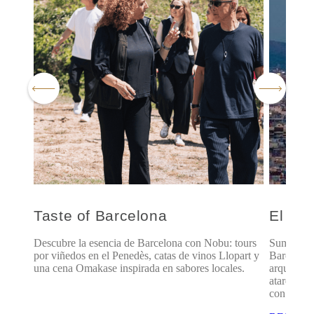
Taste of Barcelona
El Mu
mo
Descubre la esencia de Barcelona con Nobu: tours
Sumérgete
por viñedos en el Penedès, catas de vinos Llopart y
Barcelona
una cena Omakase inspirada en sabores locales.
arquitect
atardecer
con benefi