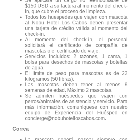
Se aplicará un cargo no reembolsable de
$150 USD a su factura al momento del check-
in, que cubre el proceso de limpieza.
Todos los huéspedes que viajen con mascota
al Nobu Hotel Los Cabos deben presentar
una tarjeta de crédito válida al momento del
check-in.
Al momento del check-in, el personal
solicitará el certificado de compañía de
mascotas o el certificado de viaje.
Servicios incluidos: 2 tazones, 1 cama, 1
bolsa para desechos de mascotas y botellas
de agua.
El límite de peso para mascotas es de 22
kilogramos (50 libras).
Las mascotas deben tener al menos 8
semanas de edad. Máximo 2 mascotas.
Se admiten huéspedes que viajen con
perros/animales de asistencia y servicio. Para
más información, comuníquese con nuestro
equipo de Experiencia del Huésped en
concierge@nobuhotelloscabos.com
.
Correa
La mascota deberá pasear siempre con