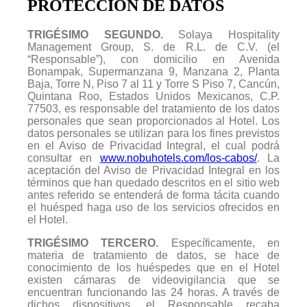
PROTECCIÓN DE DATOS
TRIGÉSIMO SEGUNDO.
Solaya Hospitality
Management Group, S. de R.L. de C.V. (el
“
Responsable
”), con domicilio en Avenida
Bonampak, Supermanzana 9, Manzana 2, Planta
Baja, Torre N, Piso 7 al 11 y Torre S Piso 7, Cancún,
Quintana Roo, Estados Unidos Mexicanos, C.P.
77503, es responsable del tratamiento de los datos
personales que sean proporcionados al Hotel. Los
datos personales se utilizan para los fines previstos
en el Aviso de Privacidad Integral, el cual podrá
consultar en
www.nobuhotels.com/los-cabos/
. La
aceptación del Aviso de Privacidad Integral en los
términos que han quedado descritos en el sitio web
antes referido se entenderá de forma tácita cuando
el huésped haga uso de los servicios ofrecidos en
el Hotel.
TRIGÉSIMO TERCERO.
Específicamente, en
materia de tratamiento de datos, se hace de
conocimiento de los huéspedes que en el Hotel
existen cámaras de videovigilancia que se
encuentran funcionando las 24 horas. A través de
dichos dispositivos, el Responsable recaba