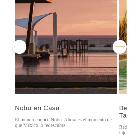
u
Nobu en Casa
Benefi
Tarje
El mundo conoce Nobu. Ahora es el momento de
que México lo redescubra.
Redefinie
lujo.